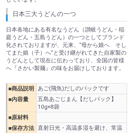
日本三大うどんの一つ
日本各地にある有名なうどん（讃岐うどん・稲
庭うどん・五島うどん）の一つとしてブランド
化されておりますが、元来、“母から娘へ そし
てまた娘（子）へ”と受け継がれてきた自家製の
うどんとして現在に伝わっており、全国の皆様
へ『さかい製麺』の味をお届けしております。
あご(飛魚)だしのパックです
■商品説明
五島あごじまん【だしパック】
■内容量
10g×8袋
■原材料
直射日光・高温多湿を避け、常温
■保存方法