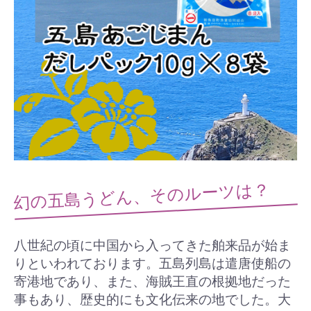
幻の五島うどん、そのルーツは？
八世紀の頃に中国から入ってきた舶来品が始ま
りといわれております。五島列島は遣唐使船の
寄港地であり、また、海賊王直の根拠地だった
事もあり、歴史的にも文化伝来の地でした。大