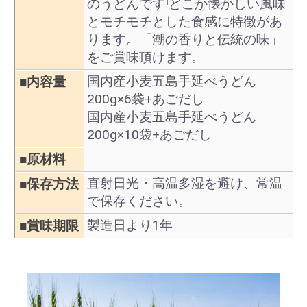
のうどんです!どこか懐かしい風味
とモチモチとした食感に特徴があ
ります。「潮の香りと伝統の味」
をご賞味頂けます。
国内産小麦五島手延べうどん
■内容量
200g×6袋+あごだし
国内産小麦五島手延べうどん
200g×10袋+あごだし
■原材料
直射日光・高温多湿を避け、常温
■保存方法
で保存ください。
製造日より1年
■賞味期限