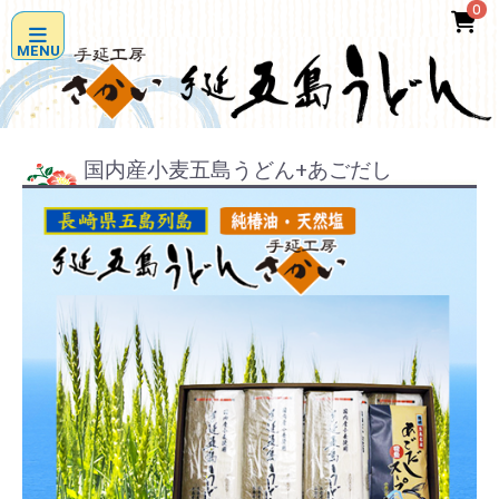
0
MENU
国内産小麦五島うどん+あごだし